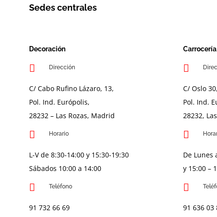
Sedes centrales
Decoración
Carrocería
Dirección
Dire
C/ Cabo Rufino Lázaro, 13,
C/ Oslo 30
Pol. Ind. Európolis,
Pol. Ind. 
28232 – Las Rozas, Madrid
28232, La
Horario
Hora
L-V de 8:30-14:00 y 15:30-19:30
De Lunes a
Sábados 10:00 a 14:00
y 15:00 – 
Teléfono
Telé
91 732 66 69
91 636 03