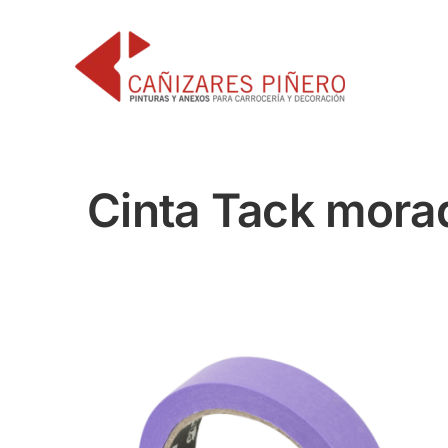
Saltar
al
contenido
Cinta Tack mora